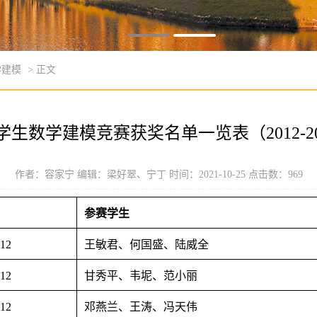
学建模
> 正文
学生数学建模竞赛获奖名单一览表（2012-20
作者：容家宁 编辑：梁好翠、宁丁 时间：2021-10-25 点击数：
969
参赛学生
.12
王敏君、何国盛、陆威全
.12
甘秀平、韦坭、范小丽
.12
邓燕兰、王涛、冯天伟