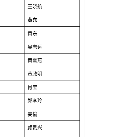
王晓航
黄东
黄东
吴志远
黄雪燕
黄政明
肖宝
郑李玲
姜愉
颜贵兴