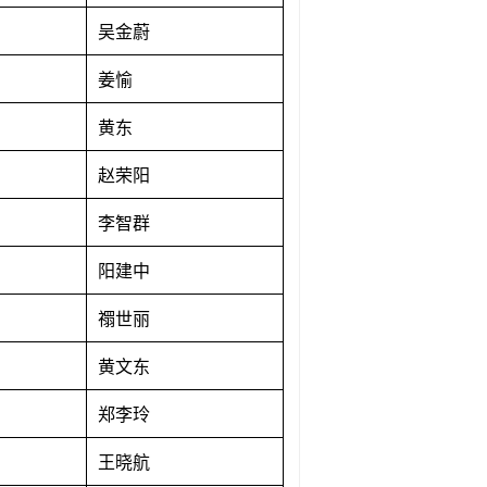
吴金蔚
姜愉
黄东
赵荣阳
李智群
阳建中
禤世丽
黄文东
郑李玲
王晓航