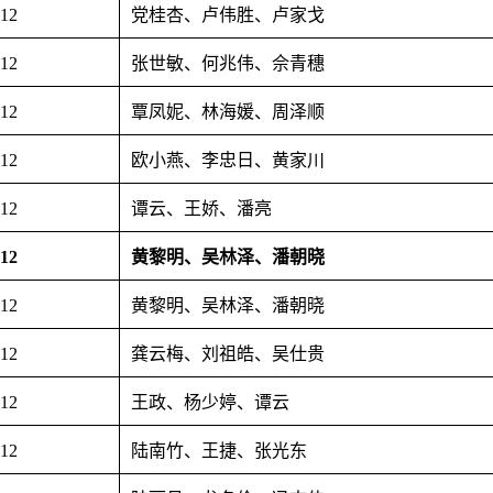
.12
党桂杏、卢伟胜、卢家戈
.12
张世敏、何兆伟、佘青穗
.12
覃凤妮、林海媛、周泽顺
.12
欧小燕、李忠日、黄家川
.12
谭云、王娇、潘亮
.12
黄黎明、吴林泽、潘朝晓
.12
黄黎明、吴林泽、潘朝晓
.12
龚云梅、刘祖皓、吴仕贵
.12
王政、杨少婷、谭云
.12
陆南竹、王捷、张光东