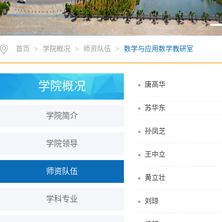
首页
>
学院概况
>
师资队伍
>
数学与应用数学教研室
学院概况
唐高华
苏华东
学院简介
孙凤芝
学院领导
王中立
师资队伍
黄立壮
学科专业
刘琼