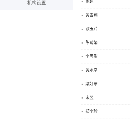
杨超
机构设置
黄雪燕
欧玉芹
陈鹃娟
李思彤
黄永幸
梁好翠
宋翌
郑李玲